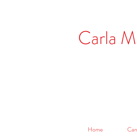
Carla Ma
Home
Canz