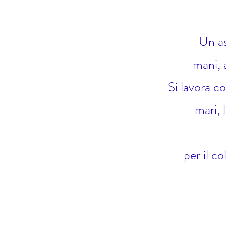
Un as
mani, 
Si lavora c
mari, 
per il c