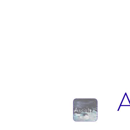
A
Ascolta