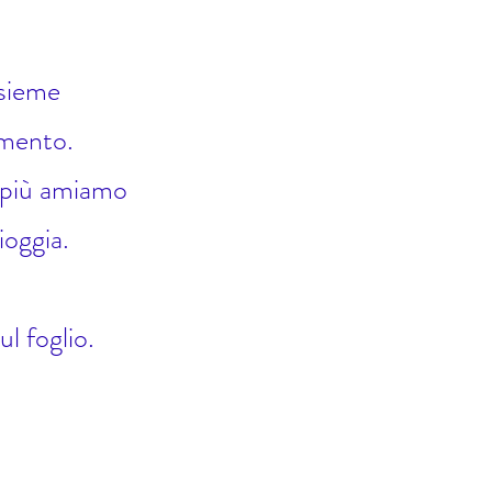
nsieme
gmento.
e più amiamo
ioggia.
l foglio.